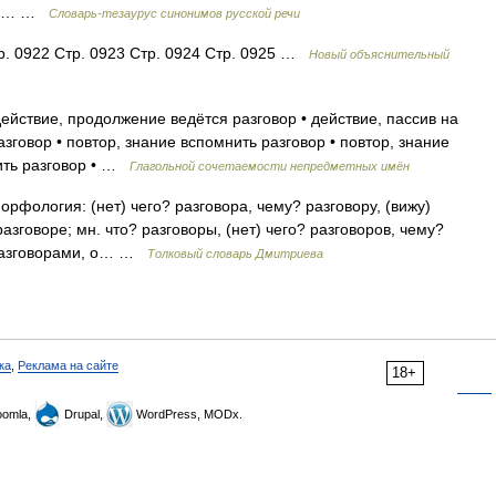
ка,… …
Словарь-тезаурус синонимов русской речи
тр. 0922 Стр. 0923 Стр. 0924 Стр. 0925 …
Новый объяснительный
ействие, продолжение ведётся разговор • действие, пассив на
азговор • повтор, знание вспомнить разговор • повтор, знание
дить разговор • …
Глагольной сочетаемости непредметных имён
орфология: (нет) чего? разговора, чему? разговору, (вижу)
азговоре; мн. что? разговоры, (нет) чего? разговоров, чему?
? разговорами, о… …
Толковый словарь Дмитриева
ка
,
Реклама на сайте
18+
omla,
Drupal,
WordPress, MODx.