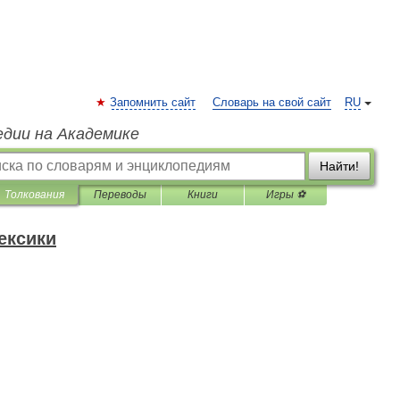
Запомнить сайт
Словарь на свой сайт
RU
едии на Академике
Найти!
Толкования
Переводы
Книги
Игры ⚽
ексики