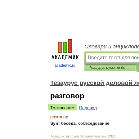
Словари и энциклоп
academic.ru
Тезаурус русской деловой лексики
Тезаурус русской деловой л
разговор
Толкование
Перевод
разговор
Syn:
беседа
,
собеседование
Тезаурус
русской
деловой
лексики
.
2011
.