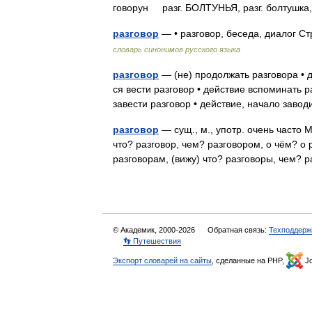
говорун разг. БОЛТУНЬЯ, разг. болтуш
разговор
— • разговор, беседа, диалог С
словарь синонимов русского языка
разговор
— (не) продолжать разговора • д
ся вести разговор • действие вспоминать р
завести разговор • действие, начало заво
разговор
— сущ., м., употр. очень часто М
что? разговор, чем? разговором, о чём? о р
разговорам, (вижу) что? разговоры, чем
© Академик, 2000-2026
Обратная связь:
Техподдерж
👣 Путешествия
Экспорт словарей на сайты
, сделанные на PHP,
Jo