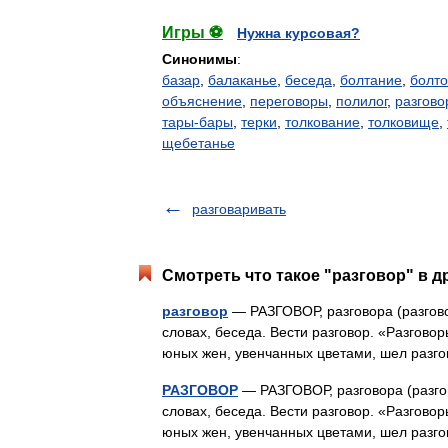
Игры ⚽
Нужна курсовая?
Синонимы
:
базар
,
балаканье
,
беседа
,
болтание
,
болт
объяснение
,
переговоры
,
полилог
,
разгово
тары-бары
,
терки
,
толкование
,
толковище
,
щебетанье
разговаривать
Смотреть что такое "разговор" в д
разговор
— РАЗГОВОР, разговора (разговор
словах, беседа. Вести разговор. «Разгово
юных жен, увенчанных цветами, шел раз
РАЗГОВОР
— РАЗГОВОР, разговора (разгов
словах, беседа. Вести разговор. «Разгово
юных жен, увенчанных цветами, шел раз