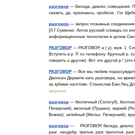
разговор
— Беседа, диалог, совещание. П
сказать, да, признаюсь, оробела . Гог. Щ
разговор
— запрос позывные соединение 
[Л.Г.Суменко. Англо русский словарь по 
информационные технологии в целом 
РАЗГОВОР
— РАЗГОВОР, а ( у), муж. 1. С
Вступить в р. Р. по телефону. Крупный р.
говорить о другом). Вот это другой р.! (э
РАЗГОВОР
— Все мы любим порассуждать 
Джонсон Держите нить разговора, но время
за зубами наготове. Станислав Ежи Лец Д
афоризмов
разговор
— беспечный (Сологуб); беспоко
Печерский); веселый (Пушкин); жаркий (Ро
Вовчок); затейный (Мельн. Печерский); к
разговор
— РАЗГОВОР, беседа, диалог, реч
разг., неодобр. трепня, разг. трепотня, раз