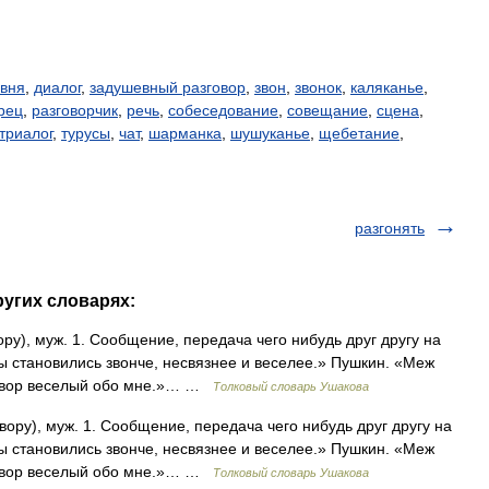
овня
,
диалог
,
задушевный разговор
,
звон
,
звонок
,
каляканье
,
рец
,
разговорчик
,
речь
,
собеседование
,
совещание
,
сцена
,
триалог
,
турусы
,
чат
,
шарманка
,
шушуканье
,
щебетание
,
разгонять
ругих словарях:
у), муж. 1. Сообщение, передача чего нибудь друг другу на
ры становились звонче, несвязнее и веселее.» Пушкин. «Меж
говор веселый обо мне.»… …
Толковый словарь Ушакова
ору), муж. 1. Сообщение, передача чего нибудь друг другу на
ры становились звонче, несвязнее и веселее.» Пушкин. «Меж
говор веселый обо мне.»… …
Толковый словарь Ушакова