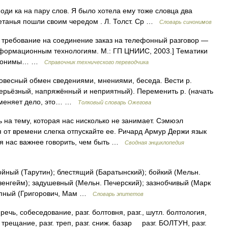
оди ка на пару слов. Я было хотела ему тоже словца два
ебетанья пошли своим чередом . Л. Толст. Ср …
Словарь синонимов
требование на соединение заказ на телефонный разговор —
информационным технологиям. М.: ГП ЦНИИС, 2003.] Тематики
Синонимы… …
Справочник технического переводчика
ловесный обмен сведениями, мнениями, беседа. Вести р.
 (серьёзный, напряжённый и неприятный). Переменить р. (начать
то меняет дело, это… …
Толковый словарь Ожегова
на тему, которая нас нисколько не занимает. Сэмюэл
 от времени слегка отпускайте ее. Ричард Армур Держи язык
ля нас важнее говорить, чем быть …
Сводная энциклопедия
йный (Тарутин); блестящий (Баратынский); бойкий (Мельн.
зенгейм); задушевный (Мельн. Печерский); зазнобчивый (Марк
рупный (Григорович, Мам …
Словарь эпитетов
ь, собеседование, разг. болтовня, разг., шутл. болтология,
г. трещание, разг. треп, разг. сниж. базар разг. БОЛТУН, разг.